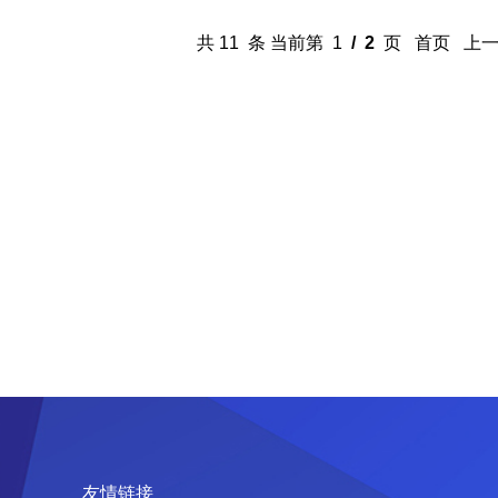
共 11 条 当前第 1
/ 2
页 首页 上
友情链接