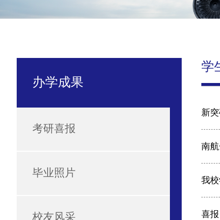
学
办学成果
新突
考研喜报
南航
毕业照片
我校
喜报
校友风采